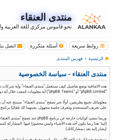
منتدى العنقاء
نحو قاموس مركزي للغة العربية وله
روابط سريعة
أسئلة متكررة
اتصل بنا
الرئيسية
فهرس المنتدى
منتدى العنقاء - سياسة الخصوصية
”phpBB Limited“ أو ”phpBB Teams“) أية معلومات جُمعت خلال أية دورة من دورات استخدامك (مشار إليها بـ ”معلوماتك“).
على تعريف المستخدم ومعرف جلسة مجهول، يعينهما لك تلقائيًا برنامج phpBB. الكوكي الثالث سيتم إنشاؤه عندما تطالع مواضيع ضمن ”منتدى العنقاء“ ويستخدم لمعرفة أي مواضيع قد قمت بقراءتها وبالتالي إثراء تجربة المستخدم
إلينا. هذا ربما يكون أحد هذه الأشياء وليس محصورًا فيها: المشاركة
(يشار إليه بعد بـمشاركاتك).
سيحتوي حسابك عند الحد الأدنى على اسم معرف فريد (يشار إليه بعد بـ