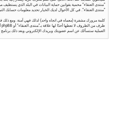
”منتدى العنقاء“ محمية بقوانين حماية البيانات في البلد الذي يستظيف مو
”منتدى العنقاء“. في كل الأحوال لديك الخيار تحديد معلومات حسابك التي تر
كلمة مرورك مشفرة (معماه في اتجاه واحد) لذلك فهي آمنة. ومع ذلك ف
العملية ستسألك عن اسم عضويتك وبريدك الإلكتروني وبعد ذلك برنامج phpBB سينشئ لك كلمة مرور جديدة لكي تدخل بها إلى حسابك.