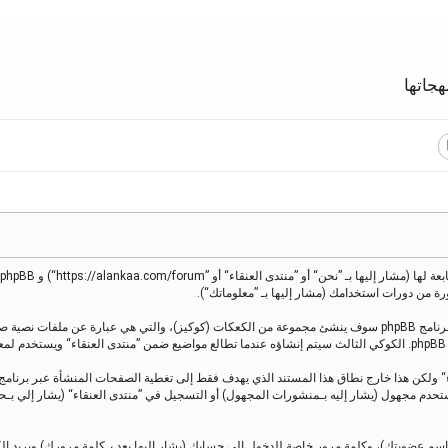
جاتها
معلوماتك تجمع بطريقين، أولًا عبر تصفح ”منتدى العنقاء“ سينتج عنه أن برنامج phpBB سوف ينشئ مجموعة من الكعكات (كوك
.
 كمستحدم مجهول (يشار إليه بـمنشورات المجهول) أو التسجيل في ”منتدى العنقاء“ (يشار إل
اسم عضويتك)، وكلمة مرور خاصة للدخول إلى حسابك (يشار إليها بعد بـكلمة مرورك) وبريد إ