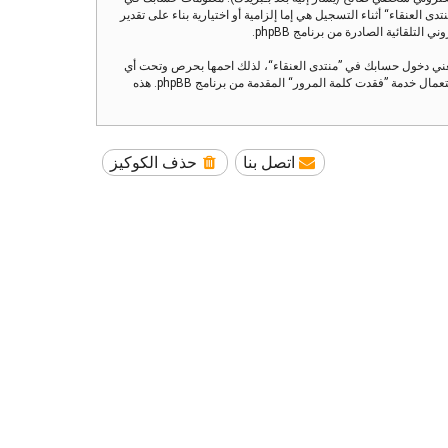
العنقاء“ أثناء التسجيل هي إما إلزامية أو اختيارية بناء على تقدير
تلقائية الصادرة من برنامج phpBB.
تعني دخول حسابك في ”منتدى العنقاء“، لذلك احمها بحرص وتحت أي
ظرف من الظروف لا تعطها أحدًا لها علاقة بـ”منتدى العنقاء“ أو phpBB أو أي طرف ثالث يسألك عن كلمة مرورك. إذا فقدت كلمة مرورك الخاصة بحسابك بإمكانك استعمال خدمة ”فقدت كلمة المرور“ المقدمة من برنامج phpBB. هذه
اتصل بنا
حذف الكوكيز