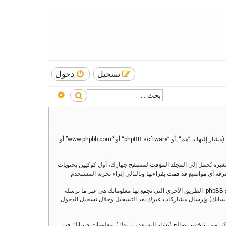
تسجيل
دخول
بحث متقدم
بحث
هذه الاتفاقية توضع تفاصيل كيف تستعمل ”منتدى العنقاء“ وأية شركات تابعة لها (مشار إليها بـ ”نحن“ أو ”منتدى العنقاء“ أو ”https://alankaa.com/forum“) و phpBB (مشار إليها بـ ”هم“, أو ”phpBB software“ أو “www.phpbb.com” أو
يز)، والتي هي عبارة عن ملفات نصية صغيرة تُحمل إلى المجلد المؤقت لمتصفح جهازك، أول كوكيين يحتويات
وربما ننشئ كوكيات خارجة عن برنامج phpBB عند تصفح ”منتدى العنقاء“ ولكن هذا خارج نطاق هذا المستند الذي يهدف فقط إلى تغطية الصفحات المنشأة عبر برنامج phpBB. الطريق الأخرى التي نجمع بها معلوماتك هي عبر ما ترسله
ي بـحسابك) وإرسال مشاركات عبرك بعد التسجيل وخلال تسجيل الدخول
لكتروني شخصي صالح (يشار إليه بعد بـبريدك). معلومات حسابك في