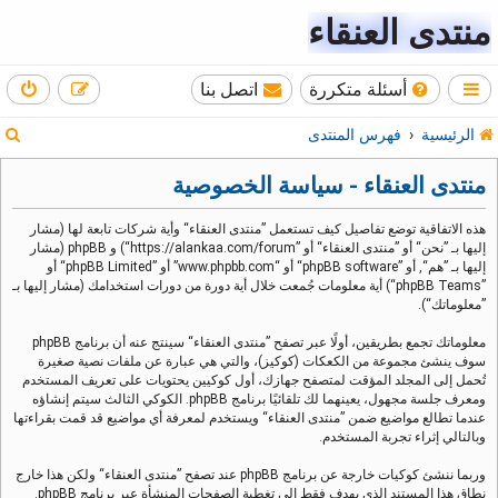
منتدى العنقاء
أسئلة متكررة
اتصل بنا
ب
الرئيسية
فهرس المنتدى
ح
منتدى العنقاء - سياسة الخصوصية
ث
هذه الاتفاقية توضع تفاصيل كيف تستعمل ”منتدى العنقاء“ وأية شركات تابعة لها (مشار
إليها بـ ”نحن“ أو ”منتدى العنقاء“ أو ”https://alankaa.com/forum“) و phpBB (مشار
إليها بـ ”هم“, أو ”phpBB software“ أو “www.phpbb.com” أو ”phpBB Limited“ أو
”phpBB Teams“) أية معلومات جُمعت خلال أية دورة من دورات استخدامك (مشار إليها بـ
”معلوماتك“).
معلوماتك تجمع بطريقين، أولًا عبر تصفح ”منتدى العنقاء“ سينتج عنه أن برنامج phpBB
سوف ينشئ مجموعة من الكعكات (كوكيز)، والتي هي عبارة عن ملفات نصية صغيرة
تُحمل إلى المجلد المؤقت لمتصفح جهازك، أول كوكيين يحتويات على تعريف المستخدم
ومعرف جلسة مجهول، يعينهما لك تلقائيًا برنامج phpBB. الكوكي الثالث سيتم إنشاؤه
عندما تطالع مواضيع ضمن ”منتدى العنقاء“ ويستخدم لمعرفة أي مواضيع قد قمت بقراءتها
وبالتالي إثراء تجربة المستخدم.
وربما ننشئ كوكيات خارجة عن برنامج phpBB عند تصفح ”منتدى العنقاء“ ولكن هذا خارج
نطاق هذا المستند الذي يهدف فقط إلى تغطية الصفحات المنشأة عبر برنامج phpBB.