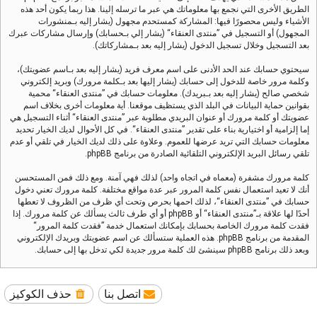
الطريق الأخرى التي نجمع بها معلوماتك هي عبر ما ترسله إلينا. هذا ربما يكون أحد هذه
الأشياء وليس محصورًا فيها: المشاركة كمستحدم مجهول (يشار إليه بـمنشورات
المجهول) أو التسجيل في ”منتدى العنقاء“ (يشار إلي بـحسابك) وإرسال مشاركات عبرك
بعد التسجيل وخلال تسجيل الدخول (يشار إليه بعد بـمشاركاتك).
سيحتوي حسابك عند الحد الأدنى على اسم معرف فريد (يشار إليه بعد بـاسم عضويتك)،
وكلمة مرور خاصة للدخول إلى حسابك (يشار إليها بعد بـكلمة مرورك) وبريد إلكتروني
شخصي صالح (يشار إليه بعد بـبريدك). معلومات حسابك في ”منتدى العنقاء“ محمية
بقوانين حماية البيانات في البلد الذي يستظيف موقعنا. أية معلومات أخرى بخلاف اسم
عضويتك أو كلمة مرورك أو عنوان البريدي مطلوبة عبر ”منتدى العنقاء“ أثناء التسجيل هي
إما إلزامية أو اختيارية بناء على تقدير ”منتدى العنقاء“. في كل الأحوال لديك الخيار تحديد
معلومات حسابك التي تريد عرضها للعموم. وعلاوة على ذلك لديك الخيار في تلقي أو عدم
تلقي رسائل البريد الإلكتروني التلقائية الصادرة من برنامج phpBB.
كلمة مرورك مشفرة (معماه في اتجاه واحد) لذلك فهي آمنة. ومع ذلك فمن المستحسن
أنك لا تعيد استعمال نفس كلمة المرور عبر عدة مواقع مختلفة. كلمة مرورك تعني دخول
حسابك في ”منتدى العنقاء“، لذلك احمها بحرص وتحت أي ظرف من الظروف لا تعطها
أحدًا لها علاقة بـ”منتدى العنقاء“ أو phpBB أو أي طرف ثالث يسألك عن كلمة مرورك. إذا
فقدت كلمة مرورك الخاصة بحسابك بإمكانك استعمال خدمة ”فقدت كلمة المرور“
المقدمة من برنامج phpBB. هذه العملية ستسألك عن اسم عضويتك وبريدك الإلكتروني
وبعد ذلك برنامج phpBB سينشئ لك كلمة مرور جديدة لكي تدخل بها إلى حسابك.
اتصل بنا
حذف الكوكيز