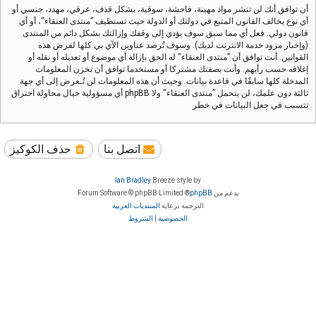
أن توافق أنك لن تنشر مواد مهينة، فاحشة، سوقية، بشكل قذف، عرقي، مهدد، جنسي أو
أي نوع يخالف القانون المتبع في دولتك أو الدولة حيث تستظيف ”منتدى العنقاء“، أو أي
قانون دولي. فعل أي مما سبق سوف يؤدي إلى وقفك وإزالتك بشكل دائم من المنتدى
(وإخبار مزود خدمة الانترنت لديك). وسوف تُرصد عناوين الآي بي كلها لفرض هذه
القوانين. أنت توافق أن ”منتدى العنقاء“ له الحق بإزالة أي موضوع أو تعديله أو نقله أو
إغلاقه حسب رأيهم. وأنت بصفتك مشتركا أو مستخدما توافق أن تخزن المعلومات
المدخلة كلها سابقًا في قاعدة بيانات. وحيث أن هذه المعلومات لن تُـعرض إلى أي جهة
ثالثة دون علمك، لن يتحمل ”منتدى العنقاء“ ولا phpBB أي مسؤولية حيال محاولة اختراق
تتسبب في جعل البيانات في خطر
اتصل بنا
حذف الكوكيز
Ian Bradley
Breeze style by
بدعم من
phpBB
® Forum Software © phpBB Limited
الترجمة برعاية
المنتديات العربية
الخصوصية
|
الشروط