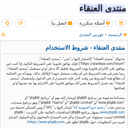
منتدى العنقاء
أسئلة متكررة
اتصل بنا
ب
الرئيسية
فهرس المنتدى
ح
منتدى العنقاء - شروط الاستخدام
ث
بدخولك ”منتدى العنقاء“ (المشار إليها بـ”نحن“، ”منتدى العنقاء“,
”https://alankaa.com/forum“) فإنك توافق قانونيا على الشروط التالية، إذا كنت غير
موافق على الالتزام قانونيا بهذه الشروط فعليك ألا تدخل أو/و تستعمل ”منتدى العنقاء“،
ربما نغير في هذه الشروط في أي وقت سنعمل جهدنا لإبلاغك بذلك، ومع أنه من الحكمة
أن تطالع هذه الشروط من وقت لآخر فإنه باستمرارك في الدخول واستعمال ”منتدى
العنقاء“ بعد تعديل الشروط يعني أنك موافق قانونيا على الالتزام بها بعد تعديها أو/و
إضافتها.
منتدياتنا مدعومة من برنامج phpBB (ويشار إليه بهم أو ”برنامج phpBB“ أو
“www.phpbb.com” أو ”phpBB Limited“ أو ”phpBB Teams“) وهو برنامج منتديات
مرخص تحت “
رخصة جنو العمومية v2
” (يشار إليها بـ ”GPL“) ومن الممكن تحميله من
www.phpbb.com
.يسهل برنامج phpbb المناقشات القائمة على الإنترنت ؛ phpbb
Limited ليست مسؤوله عن السماح و/أو عدم السماح بالمحتوى و/أو السلوك المباح.
لمزيد من المعلومات حول phpbb اطلع على
https://www.phpbb.com/
.