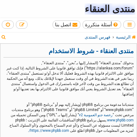
منتدى العنقاء
أسئلة متكررة
اتصل بنا
ب
الرئيسية
فهرس المنتدى
ح
منتدى العنقاء - شروط الاستخدام
ث
بدخولك ”منتدى العنقاء“ (المشار إليها بـ”نحن“، ”منتدى العنقاء“,
”https://alankaa.com/forum“) فإنك توافق قانونيا على الشروط التالية، إذا كنت غير
موافق على الالتزام قانونيا بهذه الشروط فعليك ألا تدخل أو/و تستعمل ”منتدى العنقاء“،
ربما نغير في هذه الشروط في أي وقت سنعمل جهدنا لإبلاغك بذلك، ومع أنه من الحكمة
أن تطالع هذه الشروط من وقت لآخر فإنه باستمرارك في الدخول واستعمال ”منتدى
العنقاء“ بعد تعديل الشروط يعني أنك موافق قانونيا على الالتزام بها بعد تعديها أو/و
إضافتها.
منتدياتنا مدعومة من برنامج phpBB (ويشار إليه بهم أو ”برنامج phpBB“ أو
“www.phpbb.com” أو ”phpBB Limited“ أو ”phpBB Teams“) وهو برنامج منتديات
مرخص تحت “
رخصة جنو العمومية v2
” (يشار إليها بـ ”GPL“) ومن الممكن تحميله من
www.phpbb.com
.يسهل برنامج phpbb المناقشات القائمة على الإنترنت ؛ phpbb
Limited ليست مسؤوله عن السماح و/أو عدم السماح بالمحتوى و/أو السلوك المباح.
لمزيد من المعلومات حول phpbb اطلع على
https://www.phpbb.com/
.