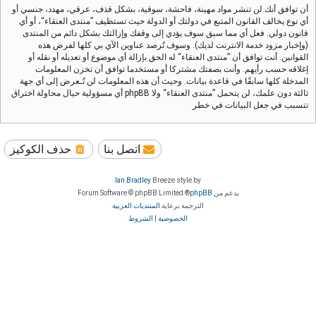
أن توافق أنك لن تنشر مواد مهينة، فاحشة، سوقية، بشكل قذف، عرقي، مهدد، جنسي أو
أي نوع يخالف القانون المتبع في دولتك أو الدولة حيث تستظيف ”منتدى العنقاء“، أو أي
قانون دولي. فعل أي مما سبق سوف يؤدي إلى وقفك وإزالتك بشكل دائم من المنتدى
(وإخبار مزود خدمة الانترنت لديك). وسوف تُرصد عناوين الآي بي كلها لفرض هذه
القوانين. أنت توافق أن ”منتدى العنقاء“ له الحق بإزالة أي موضوع أو تعديله أو نقله أو
إغلاقه حسب رأيهم. وأنت بصفتك مشتركا أو مستخدما توافق أن تخزن المعلومات
المدخلة كلها سابقًا في قاعدة بيانات. وحيث أن هذه المعلومات لن تُـعرض إلى أي جهة
ثالثة دون علمك، لن يتحمل ”منتدى العنقاء“ ولا phpBB أي مسؤولية حيال محاولة اختراق
تتسبب في جعل البيانات في خطر
اتصل بنا
حذف الكوكيز
Ian Bradley
Breeze style by
بدعم من
phpBB
® Forum Software © phpBB Limited
الترجمة برعاية
المنتديات العربية
الخصوصية
|
الشروط