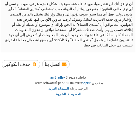
أن توافق أنك لن تنشر مواد مهينة، فاحشة، سوقية، بشكل قذف، عرقي، مهدد، جنسي أو
أي نوع يخالف القانون المتبع في دولتك أو الدولة حيث تستظيف ”منتدى العنقاء“، أو أي
قانون دولي. فعل أي مما سبق سوف يؤدي إلى وقفك وإزالتك بشكل دائم من المنتدى
(وإخبار مزود خدمة الانترنت لديك). وسوف تُرصد عناوين الآي بي كلها لفرض هذه
القوانين. أنت توافق أن ”منتدى العنقاء“ له الحق بإزالة أي موضوع أو تعديله أو نقله أو
إغلاقه حسب رأيهم. وأنت بصفتك مشتركا أو مستخدما توافق أن تخزن المعلومات
المدخلة كلها سابقًا في قاعدة بيانات. وحيث أن هذه المعلومات لن تُـعرض إلى أي جهة
ثالثة دون علمك، لن يتحمل ”منتدى العنقاء“ ولا phpBB أي مسؤولية حيال محاولة اختراق
تتسبب في جعل البيانات في خطر
اتصل بنا
حذف الكوكيز
Ian Bradley
Breeze style by
بدعم من
phpBB
® Forum Software © phpBB Limited
الترجمة برعاية
المنتديات العربية
الخصوصية
|
الشروط