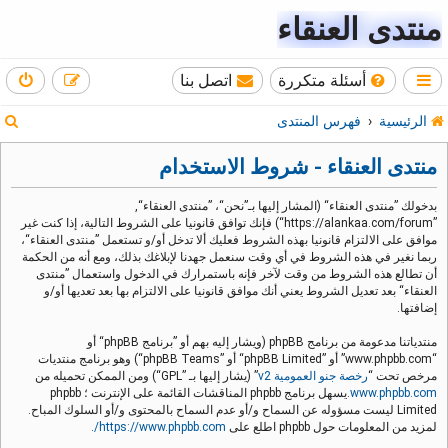
منتدى العنقاء
أسئلة متكررة
اتصل بنا
ب
الرئيسية
فهرس المنتدى
ح
منتدى العنقاء - شروط الاستخدام
ث
بدخولك ”منتدى العنقاء“ (المشار إليها بـ”نحن“، ”منتدى العنقاء“,
”https://alankaa.com/forum“) فإنك توافق قانونيا على الشروط التالية، إذا كنت غير
موافق على الالتزام قانونيا بهذه الشروط فعليك ألا تدخل أو/و تستعمل ”منتدى العنقاء“،
ربما نغير في هذه الشروط في أي وقت سنعمل جهدنا لإبلاغك بذلك، ومع أنه من الحكمة
أن تطالع هذه الشروط من وقت لآخر فإنه باستمرارك في الدخول واستعمال ”منتدى
العنقاء“ بعد تعديل الشروط يعني أنك موافق قانونيا على الالتزام بها بعد تعديها أو/و
إضافتها.
منتدياتنا مدعومة من برنامج phpBB (ويشار إليه بهم أو ”برنامج phpBB“ أو
“www.phpbb.com” أو ”phpBB Limited“ أو ”phpBB Teams“) وهو برنامج منتديات
مرخص تحت “
رخصة جنو العمومية v2
” (يشار إليها بـ ”GPL“) ومن الممكن تحميله من
www.phpbb.com
.يسهل برنامج phpbb المناقشات القائمة على الإنترنت ؛ phpbb
Limited ليست مسؤوله عن السماح و/أو عدم السماح بالمحتوى و/أو السلوك المباح.
لمزيد من المعلومات حول phpbb اطلع على
https://www.phpbb.com/
.