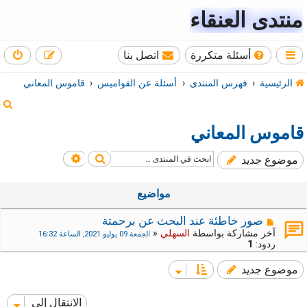
منتدى العنقاء
أسئلة متكررة
اتصل بنا
الرئيسية
فهرس المنتدى
أسئلة عن القواميس
قاموس المعاني
ب
ح
قاموس المعاني
ث
بحث
بحث متقدم
موضوع جديد
مواضيع
صور خاطئة عند البحث عن برحمتة
آخر مشاركة بواسطة
السهلي
«
الجمعة 09 يوليو 2021, الساعة 16:32
ردود:
1
موضوع جديد
الانتقال إلى