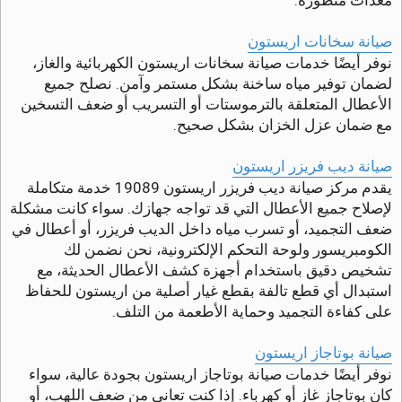
صيانة سخانات اريستون
نوفر أيضًا خدمات صيانة سخانات اريستون الكهربائية والغاز،
لضمان توفير مياه ساخنة بشكل مستمر وآمن. نصلح جميع
الأعطال المتعلقة بالترموستات أو التسريب أو ضعف التسخين
مع ضمان عزل الخزان بشكل صحيح.
صيانة ديب فريزر اريستون
يقدم مركز صيانة ديب فريزر اريستون 19089 خدمة متكاملة
لإصلاح جميع الأعطال التي قد تواجه جهازك. سواء كانت مشكلة
ضعف التجميد، أو تسرب مياه داخل الديب فريزر، أو أعطال في
الكومبريسور ولوحة التحكم الإلكترونية، نحن نضمن لك
تشخيص دقيق باستخدام أجهزة كشف الأعطال الحديثة، مع
استبدال أي قطع تالفة بقطع غيار أصلية من اريستون للحفاظ
على كفاءة التجميد وحماية الأطعمة من التلف.
صيانة بوتاجاز اريستون
نوفر أيضًا خدمات صيانة بوتاجاز اريستون بجودة عالية، سواء
كان بوتاجاز غاز أو كهرباء. إذا كنت تعاني من ضعف اللهب، أو