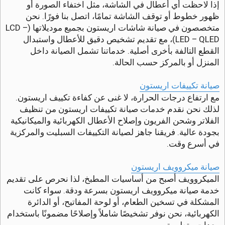
إذا لاحظت أي أعطال في الشاشة، مثل اختفاء الصورة أو
ظهور خطوط أو توقف الشاشة تمامًا، اتصل بنا فورًا. نحن
متخصصون في صيانة شاشات اريستون بجميع موديلاتها (LCD –
LED – QLED)، مع تقديم تشخيص دقيق للأعطال واستبدال
القطع التالفة بأخرى أصلية. خدماتنا تشمل الصيانة داخل
المنزل أو بالمركز حسب الحالة.
صيانة تكييفات اريستون
مع ارتفاع درجات الحرارة، لا غنى عن كفاءة تكييف اريستون.
لذلك نحن نقدم خدمات صيانة تكييفات اريستون من تنظيف
الفلاتر وشحن الفريون وإصلاح الأعطال الكهربائية والميكانيكية
بجودة عالية. فريقنا جاهز لصيانة التكييفات السبليت والمركزية
في أسرع وقت.
صيانة ميكروويف اريستون
الميكروويف أصبح من أساسيات المطبخ، لذا نحرص على تقديم
خدمة صيانة ميكروويف اريستون بسرعة ودقة. سواء كانت
المشكلة في تسخين الطعام، أو لوحة المفاتيح، أو الدائرة
الكهربائية، نحن نوفر تشخيصًا شاملاً وإصلاحًا مضمونًا باستخدام
معدات متطورة.