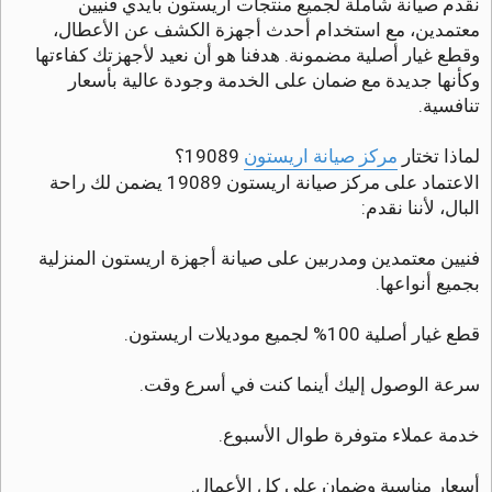
نقدم صيانة شاملة لجميع منتجات اريستون بأيدي فنيين
ق
ر
معتمدين، مع استخدام أحدث أجهزة الكشف عن الأعطال،
و
وقطع غيار أصلية مضمونة. هدفنا هو أن نعيد لأجهزتك كفاءتها
ء
ة
وكأنها جديدة مع ضمان على الخدمة وجودة عالية بأسعار
تنافسية.
لماذا تختار
مركز صيانة اريستون
19089؟
الاعتماد على مركز صيانة اريستون 19089 يضمن لك راحة
البال، لأننا نقدم:
فنيين معتمدين ومدربين على صيانة أجهزة اريستون المنزلية
بجميع أنواعها.
قطع غيار أصلية 100% لجميع موديلات اريستون.
سرعة الوصول إليك أينما كنت في أسرع وقت.
خدمة عملاء متوفرة طوال الأسبوع.
أسعار مناسبة وضمان على كل الأعمال.