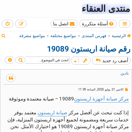
منتدى العنقاء
أسئلة متكررة
اتصل بنا
ب
الرئيسية
فهرس المنتدى
مواضيع مختلفة
مواضيع متفرقة
ح
رقم صيانة اريستون 19089
ث
بحث
بحث
أضف رد جديد
نادين
م
الاثنين 21 يوليو 2025, الساعة 11:39
ش
ا
مركز صيانة أجهزة اريستون
19089 – صيانة معتمدة وموثوقة
ر
ك
ة
إذا كنت تبحث عن أفضل مركز
صيانة اريستون
معتمد يوفر
غ
خدمات سريعة ومضمونة لجميع أجهزة اريستون المنزلية، فإن
ي
ر
مركز صيانة أجهزة اريستون 19089 هو اختيارك الأمثل. نحن
م