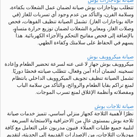
تتطلب بوتاجازات بوش صيانة لضمان عمل الشعلات بكفاءة،
وسلامة الفرن، والتأكد من عدم وجود أي تسربات للغاز (في
حالة بوتاجازات الغاز). تشمل الصيانة تنظيف الفوهات، فحص
وصلات الغاز، ومعايرة الشعلات لضمان توزيع حرارة متساوٍ،
بالإضافة إلى فحص مفاتيح التحكم والأجزاء الكهربائية. هذا
يسهم في الحفاظ على سلامتك وكفاءة الطهي.
صيانة ميكروويف بوش
ميكروويف بوش جهاز لا غنى عنه لسرعة تحضير الطعام وإعادة
تسخينه. لضمان أداء آمن وفعال، تتطلب صيانته فحصًا دوريًا.
تشمل الصيانة تنظيف تجويف الميكروويف الداخلي بانتظام
لمنع تراكم بقايا الطعام والروائح، والتأكد من سلامة الباب
ومفصلاته وأنظمة الإغلاق لمنع تسرب الموجات.
صيانة ثلاجات بوش
نظرًا لأهمية الثلاجة كجهاز منزلي أساسي، تتميز خدمات صيانة
ثلاجة بوش بمستوى عالٍ من الاحترافية والاستجابة السريعة
لتلبية جميع طلبات العملاء. فنيون مدربون على التعامل مع كافة
موديلات الثلاجات، من الإصدارات القديمة إلى الحديثة، لتقديم