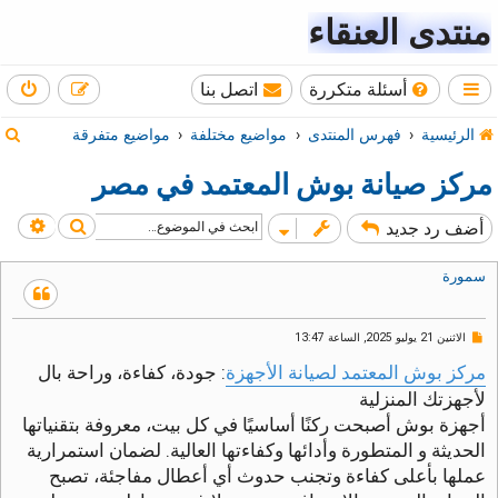
منتدى العنقاء
أسئلة متكررة
اتصل بنا
ب
الرئيسية
فهرس المنتدى
مواضيع مختلفة
مواضيع متفرقة
ح
مركز صيانة بوش المعتمد في مصر
ث
بحث
بحث
أضف رد جديد
سمورة
م
الاثنين 21 يوليو 2025, الساعة 13:47
ش
ا
مركز بوش المعتمد لصيانة الأجهزة
: جودة، كفاءة، وراحة بال
ر
لأجهزتك المنزلية
ك
ة
أجهزة بوش أصبحت ركنًا أساسيًا في كل بيت، معروفة بتقنياتها
غ
الحديثة و المتطورة وأدائها وكفاءتها العالية. لضمان استمرارية
ي
ر
عملها بأعلى كفاءة وتجنب حدوث أي أعطال مفاجئة، تصبح
م