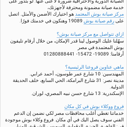
الصيانة الدورية والاحترافية ضرورة لا غنى عنها. لو بتدور على
ق
ر
خدمة صيانة مضمونة ومحترفة لأجهزتك،
و
مركز صيانة بوش المعتمد
هو اختيارك الأضمن والأمثل. اتصل
ء
ة
على
رقم صيانة بوش
19089 وهنكون في خدمتك فورًا.
ازاي تتواصل مع مركز صيانة بوش؟
سهّلنا عليك الوصول لينا قدر الإمكان، من خلال أرقام تليفون
بوش المعتمدة في مصر
أرقامنا: 19089- 15472- 01280888441
ماهي عناوين فروعنا الرئيسية؟
المهندسين: 10 شارع عمر طوسون، أحمد عرابي.
مدينة نصر: 31 شارع البرامكة، الحي السابع، خلف الحديقة
الدولية.
الإسكندرية: 13 شارع حسن نبيه المصري، لوران.
فروع ووكلاء بوش في كل مكان
خدماتنا تغطي أغلب محافظات مصر لكي نضمن إن الدعم
الفني سوف يصل اليك في أي مكان. فروع وكلاء بوش موجودة
في: القاهرة، الجيزة، الدقهلية، السويس، الشرقية، المنيا،