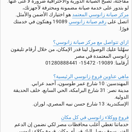
مفاجئة، تصبح الصيانة الدورية والاحترافية ضرورة لا غنى عنها.
ق
ر
لو بتدور على خدمة صيانة مضمونة ومحترفة لأجهزتك،
و
مركز صيانة زانوسي المعتمد
هو اختيارك الأضمن والأمثل.
ء
ة
اتصل على
رقم صيانة زانوسي
19089 وهنكون في خدمتك
فورًا.
ازاي تتواصل مع مركز صيانة زانوسي؟
سهّلنا عليك الوصول لينا قدر الإمكان، من خلال أرقام تليفون
زانوسي المعتمدة في مصر
أرقامنا: 19089- 15472- 01280888441
ماهي عناوين فروع زانوسي الرئيسية؟
المهندسين: 10 شارع عمر طوسون، أحمد عرابي.
مدينة نصر: 31 شارع البرامكة، الحي السابع، خلف الحديقة
الدولية.
الإسكندرية: 13 شارع حسن نبيه المصري، لوران.
فروع ووكلاء زانوسي في كل مكان
خدماتنا تغطي أغلب محافظات مصر لكي نضمن إن الدعم
الفني سوف يصل اليك في أي مكان. فروع وكلاء زانوسي