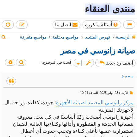
منتدى العنقاء
أسئلة متكررة
اتصل بنا
ب
الرئيسية
فهرس المنتدى
مواضيع مختلفة
مواضيع متفرقة
ح
صيانة زانوسي في مصر
ث
بحث
بحث
أضف رد جديد
سمورة
م
الأربعاء 23 يوليو 2025, الساعة 10:24
ش
ا
مركز زانوسي المعتمد لصيانة الأجهزة
: جودة، كفاءة، وراحة بال
ر
لأجهزتك المنزلية
ك
ة
أجهزة زانوسي أصبحت ركنًا أساسيًا في كل بيت، معروفة
غ
بتقنياتها الحديثة و المتطورة وأدائها وكفاءتها العالية. لضمان
ي
ر
استمرارية عملها بأعلى كفاءة وتجنب حدوث أي أعطال
م