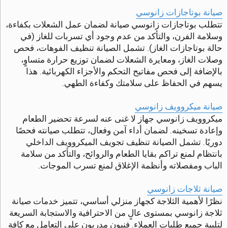
صيانة بوتاجازات زانوسي
تتطلب بوتاجازات زانوسي صيانة لضمان عمل الشعلات بكفاءة،
وسلامة الفرن، والتأكد من عدم وجود أي تسربات للغاز (في
حالة بوتاجازات الغاز). تشمل الصيانة تنظيف الفوهات، فحص
وصلات الغاز، ومعايرة الشعلات لضمان توزيع حرارة متساوٍ،
بالإضافة إلى فحص مفاتيح التحكم والأجزاء الكهربائية. هذا
يسهم في الحفاظ على سلامتك وكفاءة الطهي.
صيانة ميكروويف زانوسي
ميكروويف زانوسي جهاز لا غنى عنه لسرعة تحضير الطعام
وإعادة تسخينه. لضمان أداء آمن وفعال، تتطلب صيانته فحصًا
دوريًا. تشمل الصيانة تنظيف تجويف الميكروويف الداخلي
بانتظام لمنع تراكم بقايا الطعام والروائح، والتأكد من سلامة
الباب ومفصلاته وأنظمة الإغلاق لمنع تسرب الموجات.
صيانة ثلاجات زانوسي
نظرًا لأهمية الثلاجة كجهاز منزلي أساسي، تتميز خدمات صيانة
ثلاجة زانوسي بمستوى عالٍ من الاحترافية والاستجابة السريعة
لتلبية جميع طلبات العملاء. فنيون مدربون على التعامل مع كافة